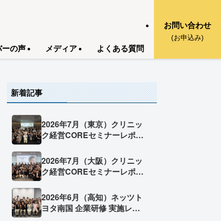
お問い合わせ
(お申込み)
バーの声
メディア
よくある質問
新着記事
2026年7月（東京）クリニッ
ク経営COREセミナーレポー
ト
2026年7月（大阪）クリニッ
ク経営COREセミナーレポー
ト
2026年6月（高知）ネッツト
ヨタ南国 企業研修 実施レポ
ート